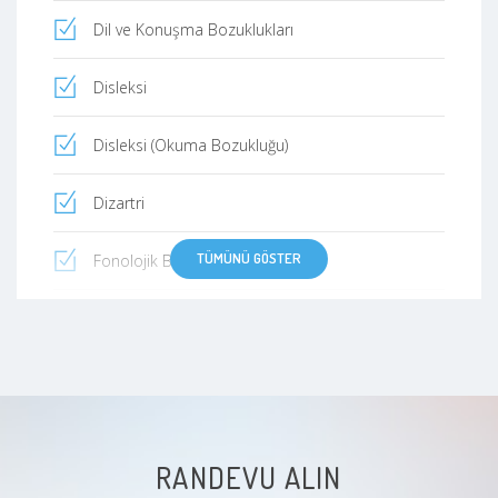
Dil ve Konuşma Bozuklukları
Disleksi
Disleksi (Okuma Bozukluğu)
Dizartri
TÜMÜNÜ GÖSTER
Fonolojik Bozukluklar
Gecikmiş Dil ve Konuşma
İşitme Engeli
Kekemelik
RANDEVU ALIN
Konuşma Bozuklukları