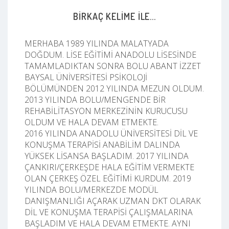
BIRKAÇ KELIME ILE...
MERHABA 1989 YILINDA MALATYADA
DOĞDUM. LİSE EĞİTİMİ ANADOLU LİSESİNDE
TAMAMLADIKTAN SONRA BOLU ABANT İZZET
BAYSAL ÜNİVERSİTESİ PSİKOLOJİ
BÖLÜMÜNDEN 2012 YILINDA MEZUN OLDUM.
2013 YILINDA BOLU/MENGENDE BİR
REHABİLİTASYON MERKEZİNİN KURUCUSU
OLDUM VE HALA DEVAM ETMEKTE.
2016 YILINDA ANADOLU ÜNİVERSİTESİ DİL VE
KONUŞMA TERAPİSİ ANABİLİM DALINDA
YÜKSEK LİSANSA BAŞLADIM. 2017 YILINDA
ÇANKIRI/ÇERKEŞDE HALA EĞİTİM VERMEKTE
OLAN ÇERKEŞ ÖZEL EĞİTİMİ KURDUM. 2019
YILINDA BOLU/MERKEZDE MODÜL
DANIŞMANLIĞI AÇARAK UZMAN DKT OLARAK
DİL VE KONUŞMA TERAPİSİ ÇALIŞMALARINA
BAŞLADIM VE HALA DEVAM ETMEKTE. AYNI