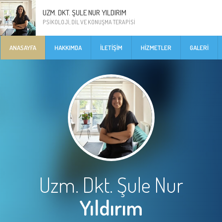
UZM. DKT. ŞULE NUR YILDIRIM
PSIKOLOJI, DIL VE KONUŞMA TERAPISI
ANASAYFA
HAKKIMDA
İLETIŞIM
HIZMETLER
GALERI
Uzm. Dkt. Şule Nur
Yıldırım