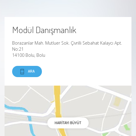
Konuşma Sesi Bozuklukları
Modül Danışmanlık
Konuşmada Zorluk
Borazanlar Mah. Mutluer Sok. Çivrilli Sebahat Kalaycı Apt.
Otizm
No:21
14100 Bolu, Bolu
Özgün Dil Bozukluğu
ARA
Selektif Mutizm
Ses Bozuklukları
Ses Hataları
HARITAYI BÜYÜT
Yarık Dudak-Damağa Bağlı Olarak Ortaya Çıkan
Konuşma Bozuklukları